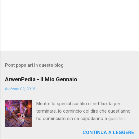
Post popolari in questo blog
ArwenPedia - Il Mio Gennaio
febbraio 02, 2018
Mentre lo special sui film di netflix sta per
terminare, io comincio col dire che quest'anno
ho cominciato sin da capodanno a guardare
film, e finora ho visto 40 inediti e due
CONTINUA A LEGGERE
rewatched, che mi servivano per recensire i film