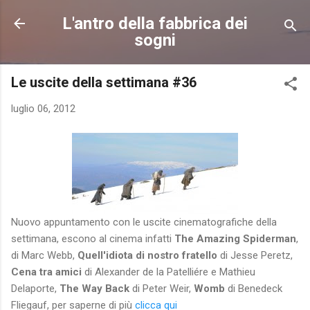
Passa ai contenuti principali
L'antro della fabbrica dei
sogni
Le uscite della settimana #36
luglio 06, 2012
Nuovo appuntamento con le uscite cinematografiche della
settimana, escono al cinema infatti
The Amazing Spiderman
,
di Marc Webb,
Quell'idiota di nostro fratello
di Jesse Peretz,
Cena tra amici
di Alexander de la Patelliére e Mathieu
Delaporte,
The Way Back
di Peter Weir,
Womb
di Benedeck
Fliegauf, per saperne di più
clicca qui